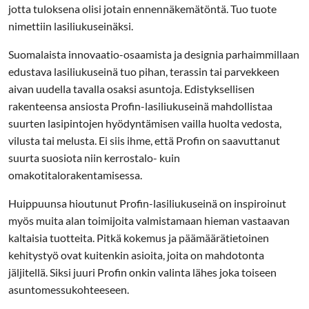
jotta tuloksena olisi jotain ennennäkemätöntä. Tuo tuote
nimettiin lasiliukuseinäksi.
Suomalaista innovaatio-osaamista ja designia parhaimmillaan
edustava lasiliukuseinä tuo pihan, terassin tai parvekkeen
aivan uudella tavalla osaksi asuntoja. Edistyksellisen
rakenteensa ansiosta Profin-lasiliukuseinä mahdollistaa
suurten lasipintojen hyödyntämisen vailla huolta vedosta,
vilusta tai melusta. Ei siis ihme, että Profin on saavuttanut
suurta suosiota niin kerrostalo- kuin
omakotitalorakentamisessa.
Huippuunsa hioutunut Profin-lasiliukuseinä on inspiroinut
myös muita alan toimijoita valmistamaan hieman vastaavan
kaltaisia tuotteita. Pitkä kokemus ja päämäärätietoinen
kehitystyö ovat kuitenkin asioita, joita on mahdotonta
jäljitellä. Siksi juuri Profin onkin valinta lähes joka toiseen
asuntomessukohteeseen.