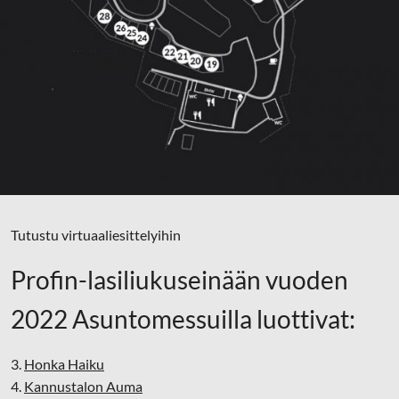
Tutustu virtuaaliesittelyihin
Profin-lasiliukuseinään vuoden
2022 Asuntomessuilla luottivat:
3.
Honka Haiku
4.
Kannustalon Auma