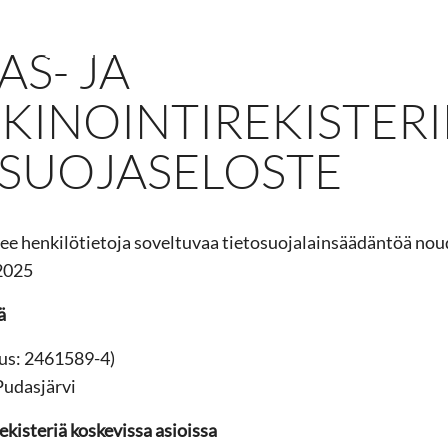
AS- JA
ET
SUUNNITTELIJOILLE
YRITYS
RAHOITUS
O
KINOINTIREKISTER
OSUOJASELOSTE
lee henkilötietoja soveltuvaa tietosuojalainsäädäntöä nou
.2025
ä
nus: 2461589-4)
Pudasjärvi
ekisteriä koskevissa asioissa