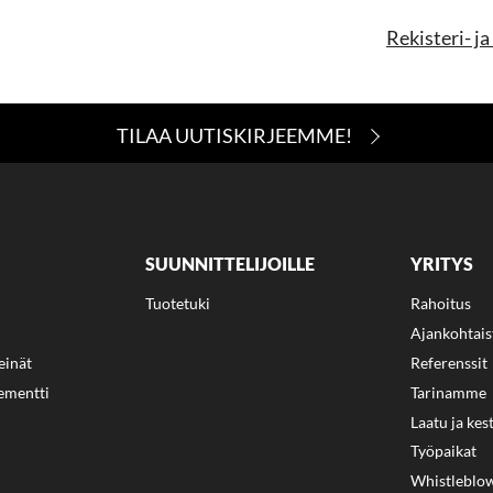
Rekisteri- j
TILAA UUTISKIRJEEMME!
SUUNNITTELIJOILLE
YRITYS
Tuotetuki
Rahoitus
Ajankohtais
einät
Referenssit
lementti
Tarinamme
Laatu ja kes
Työpaikat
Whistleblo