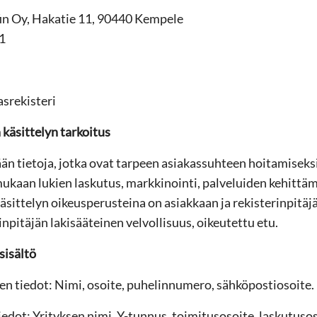
fin Oy, Hakatie 11, 90440 Kempele
1
asrekisteri
 käsittelyn tarkoitus
ään tietoja, jotka ovat tarpeen asiakassuhteen hoitamiseksi
mukaan lukien laskutus, markkinointi, palveluiden kehittä
äsittelyn oikeusperusteina on asiakkaan ja rekisterinpitäj
inpitäjän lakisääteinen velvollisuus, oikeutettu etu.
sisältö
en tiedot: Nimi, osoite, puhelinnumero, sähköpostiosoite.
iedot: Yrityksen nimi, Y-tunnus, toimitusosoite, laskutuso