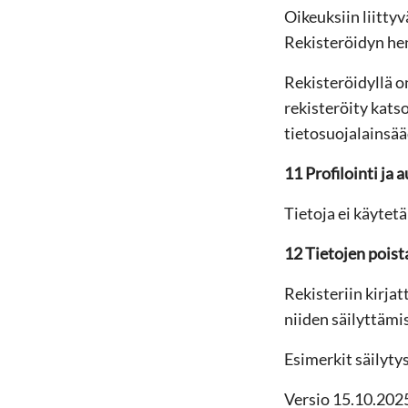
Oikeuksiin liitty
Rekisteröidyn he
Rekisteröidyllä o
rekisteröity kats
tietosuojalainsä
11 Profilointi ja
Tietoja ei käytet
12
Tietojen poist
Rekisteriin kirja
niiden säilyttämis
Esimerkit säilyty
Versio 15.10.2025