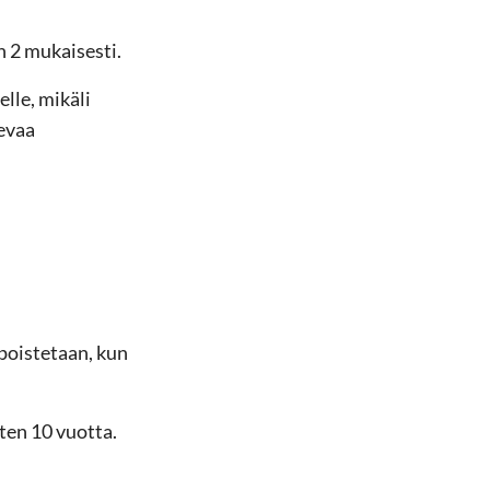
 2 mukaisesti.
lle, mikäli
levaa
 poistetaan, kun
rten 10 vuotta.