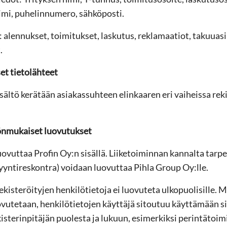
imi, puhelinnumero, sähköposti.
 alennukset, toimitukset, laskutus, reklamaatiot, takuuasi
.
t tietolähteet
isältö kerätään asiakassuhteen elinkaaren eri vaiheissa rek
önmukaiset luovutukset
uovuttaa Profin Oy:n sisällä. Liiketoiminnan kannalta tarpe
yyntireskontra) voidaan luovuttaa Pihla Group Oy:lle.
kisteröityjen henkilötietoja ei luovuteta ulkopuolisille. M
ovutetaan, henkilötietojen käyttäjä sitoutuu käyttämään si
isterinpitäjän puolesta ja lukuun, esimerkiksi perintätoimi