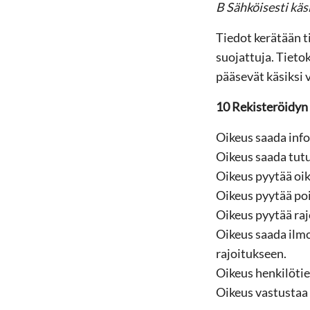
B Sähköisesti käs
Tiedot kerätään t
suojattuja. Tietok
pääsevät käsiksi v
10 Rekisteröidyn
Oikeus saada info
Oikeus saada tutu
Oikeus pyytää oik
Oikeus pyytää poi
Oikeus pyytää raj
Oikeus saada ilmo
rajoitukseen.
Oikeus henkilötie
Oikeus vastustaa 