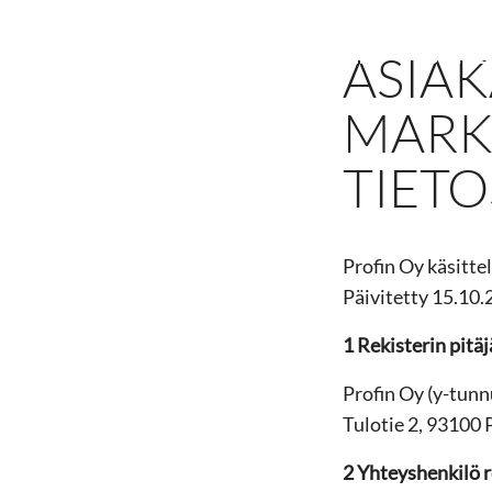
ASIAK
MIKSI PROFIN?
TUOTTE
MARK
TIET
Profin Oy käsitte
Päivitetty 15.10
1 Rekisterin pitäj
Profin Oy (y-tun
Tulotie 2, 93100 
2 Yhteyshenkilö r