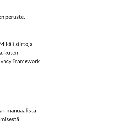
en peruste.
Mikäli siirtoja
, kuten
rivacy Framework
taan manuaalista
tämisestä