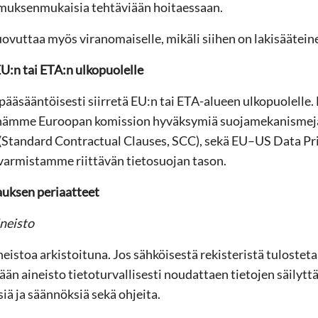
pimuksenmukaisia tehtäviään hoitaessaan.
uovuttaa myös viranomaiselle, mikäli siihen on lakisäätein
EU:n tai ETA:n ulkopuolelle
pääsääntöisesti siirretä EU:n tai ETA-alueen ulkopuolelle. 
nämme Euroopan komission hyväksymiä suojamekanismeja
 (Standard Contractual Clauses, SCC), sekä EU–US Data P
a varmistamme riittävän tietosuojan tason.
auksen periaatteet
neisto
neistoa arkistoituna. Jos sähköisestä rekisteristä tuloste
tään aineisto tietoturvallisesti noudattaen tietojen säilyt
iä ja säännöksiä sekä ohjeita.