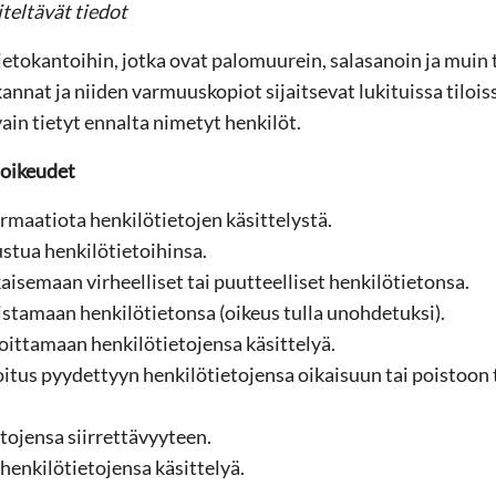
iteltävät tiedot
ietokantoihin, jotka ovat palomuurein, salasanoin ja muin 
annat ja niiden varmuuskopiot sijaitsevat lukituissa tiloiss
ain tietyt ennalta nimetyt henkilöt.
 oikeudet
rmaatiota henkilötietojen käsittelystä.
stua henkilötietoihinsa.
aisemaan virheelliset tai puutteelliset henkilötietonsa.
stamaan henkilötietonsa (oikeus tulla unohdetuksi).
oittamaan henkilötietojensa käsittelyä.
itus pyydettyyn henkilötietojensa oikaisuun tai poistoon t
tojensa siirrettävyyteen.
henkilötietojensa käsittelyä.