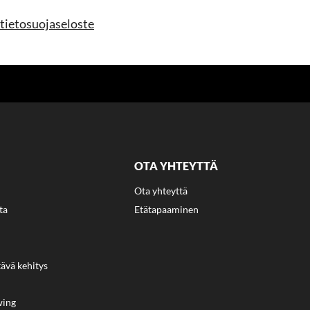
a tietosuojaseloste
OTA YHTEYTTÄ
Ota yhteyttä
ta
Etätapaaminen
tävä kehitys
wing