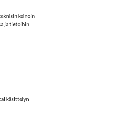
teknisin keinoin
a ja tietoihin
ai käsittelyn