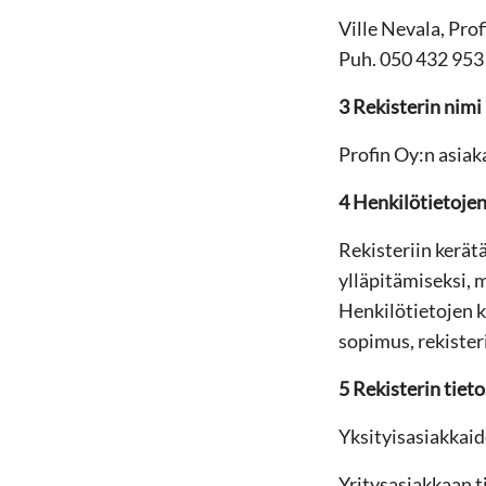
Ville Nevala, Pro
Puh. 050 432 953
3 Rekisterin nimi
Profin Oy:n asiak
4 Henkilötietojen
Rekisteriin kerät
ylläpitämiseksi, 
Henkilötietojen k
sopimus, rekister
5 Rekisterin tieto
Yksityisasiakkaid
Yritysasiakkaan t