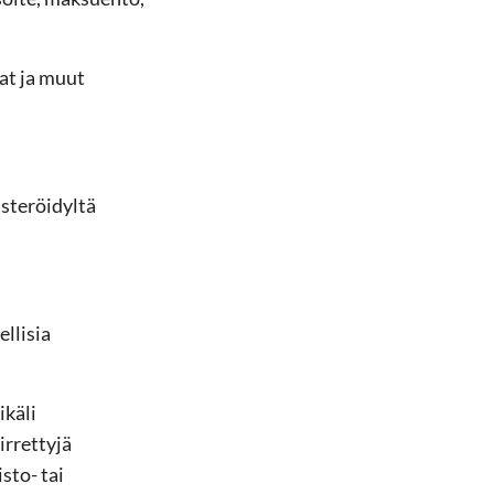
at ja muut
isteröidyltä
ellisia
ikäli
irrettyjä
sto- tai