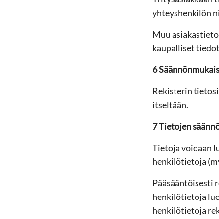
yhteyshenkilön n
Muu asiakastieto:
kaupalliset tiedot
6 Säännönmukaise
Rekisterin tietos
itseltään.
7 Tietojen säänn
Tietoja voidaan l
henkilötietoja (m
Pääsääntöisesti re
henkilötietoja lu
henkilötietoja rek