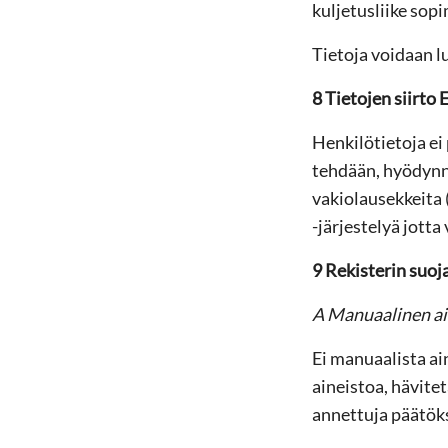
kuljetusliike so
Tietoja voidaan l
8 Tietojen siirto 
Henkilötietoja ei 
tehdään, hyödyn
vakiolausekkeita
-järjestelyä jott
9 Rekisterin suoj
A Manuaalinen ai
Ei manuaalista ai
aineistoa, hävite
annettuja päätöks