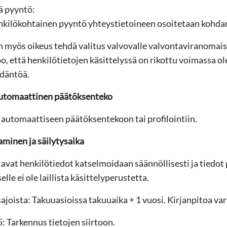
vä pyyntö:
nkilökohtainen pyyntö yhteystietoineen osoitetaan kohdan
n myös oikeus tehdä valitus valvovalle valvontaviranomaise
oo, että henkilötietojen käsittelyssä on rikottu voimassa o
ädäntöä.
 automaattinen päätöksenteko
ä automaattiseen päätöksentekoon tai profilointiin.
aminen ja säilytysaika
ttavat henkilötiedot katselmoidaan säännöllisesti ja tiedot
elle ei ole laillista käsittelyperustetta.
sajoista: Takuuasioissa takuuaika + 1 vuosi. Kirjanpitoa va
: Tarkennus tietojen siirtoon.